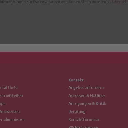
Kontakt
tal fin4u
Angebot anfordern
en mitteilen
Adressen & Hotlines
pps
Anregungen & Kritik
 Antworten
Beratung
er abonnieren
Kontaktformular
Rückruf-Service