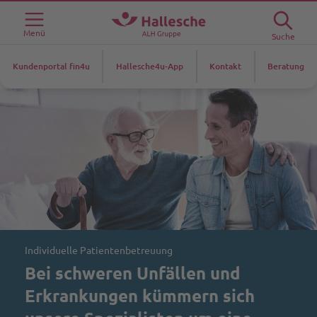
Menü
Suche
Kundenportal fin4u
Hallesche4u-App
Kontakt
Beratung
Individuelle Patientenbetreuung
Bei schweren Unfällen und
Erkrankungen kümmern sich