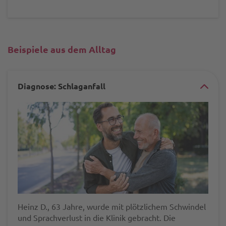
Beispiele aus dem Alltag
Diagnose: Schlaganfall
#ac
ele
-
-
indi
pat
-
-
Heinz D., 63 Jahre, wurde mit plötzlichem Schwindel
und Sprachverlust in die Klinik gebracht. Die
schl