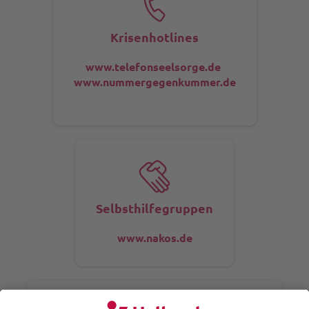
Krisenhotlines
www.telefonseelsorge.de
www.nummergegenkummer.de
Selbsthilfegruppen
www.nakos.de