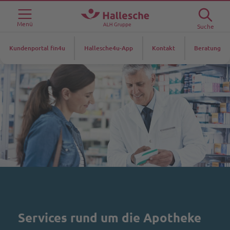
Menü
Suche
Kundenportal fin4u
Hallesche4u-App
Kontakt
Beratung
Services rund um die Apotheke