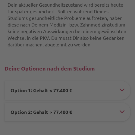
Dein aktueller Gesundheitszustand wird bereits heute
für später gespeichert. Sollten während Deines
Studiums gesundheitliche Probleme auftreten, haben
diese nach Deinem Medizin- bzw. Zahnmedizinstudium
keine negativen Auswirkungen bei einem gewünschten
Wechsel in die PKV. Du musst Dir also keine Gedanken
darüber machen, abgelehnt zu werden.
Deine Optionen nach dem Studium
Option 1: Gehalt < 77.400 €
#ac
ele
Option 2: Gehalt > 77.400 €
-
#ac
-
ele
hall