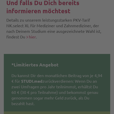
-
Und falls Du Dich bereits
-
-
informieren möchtest
-
hall
Details zu unserem leistungsstarken PKV-Tarif
stu
-
NK.select XL für Mediziner und Zahnmediziner, der
-
nach Deinem Studium eine ausgezeichnete Wahl ist,
-
findest Du
hier
.
-
stu
opt
-
1
-
*Limitiertes Angebot
opt
2
Du kannst Dir den monatlichen Beitrag von je 4,94
€ für
STUDI.med
zurückverdienen: Wenn Du an
zwei Umfragen pro Jahr teilnimmst, erhältst Du
60 € (30 € pro Teilnahme) und bekommst genau
genommen sogar mehr Geld zurück, als Du
bezahlt hast.