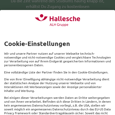
Da die Zeit während des Studiums häufig knapp ist,
erhältst Du Zugang zu kostenlosen
Gesundheitsservices. So kannst Du die
Videosprechstunde von Deinem Schreibtisch aus
wahrnehmen und bei Bedarf vereinbaren wir für Dich
Termine beim Facharzt.
Beliebte Produkte
Service
Kontakt
Links