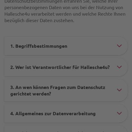
Datenschutzbestimmungen erfahren Sie, welche Ihrer
personenbezogenen Daten von uns bei der Nutzung von
Hallesche4u verarbeitet werden und welche Rechte Ihnen
bezüglich dieser Daten zustehen.
1. Begriffsbestimmungen
#ac
ele
2. Wer ist Verantwortlicher für Hallesche4u?
-
#ac
-
ele
serv
3. An wen können Fragen zum Datenschutz
-
#ac
gerichtet werden?
-
-
ele
-
serv
-
4. Allgemeines zur Datenverarbeitung
hal
#ac
-
-
-
ele
-